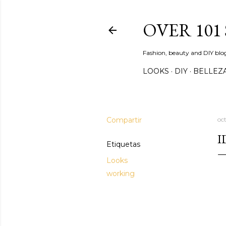
OVER 101
Fashion, beauty and DIY blo
LOOKS
DIY
BELLEZ
Compartir
oc
I
Etiquetas
Looks
working