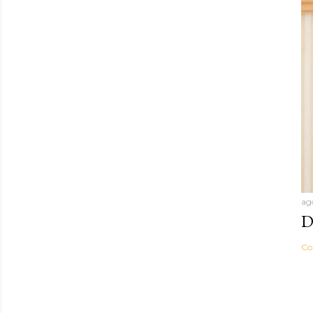
ag
D
Co