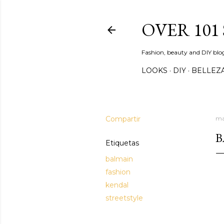
OVER 101
Fashion, beauty and DIY blo
LOOKS
DIY
BELLEZ
Compartir
ma
B
Etiquetas
balmain
fashion
kendal
streetstyle