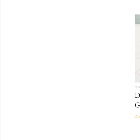
ma
D
G
Co