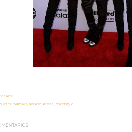
mpartir
iquetas:
balmain
fashion
kendal
streetstyle
OMENTARIOS